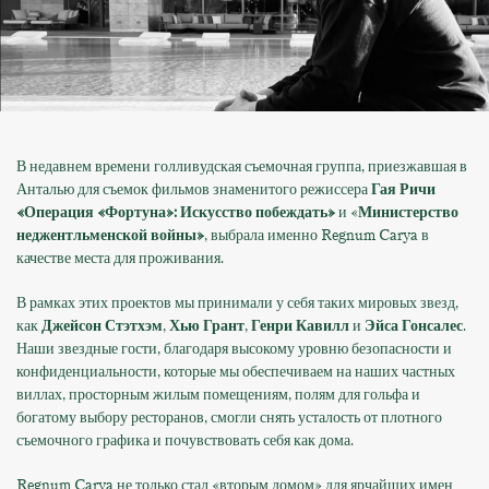
В недавнем времени голливудская съемочная группа, приезжавшая в
Анталью для съемок фильмов знаменитого режиссера
Гая Ричи
«Операция «Фортуна»: Искусство побеждать»
и «
Министерство
неджентльменской войны»
, выбрала именно Regnum Carya в
качестве места для проживания.
В рамках этих проектов мы принимали у себя таких мировых звезд,
как
Джейсон Стэтхэм
,
Хью Грант
,
Генри Кавилл
и
Эйса Гонсалес
.
Наши звездные гости, благодаря высокому уровню безопасности и
конфиденциальности, которые мы обеспечиваем на наших частных
виллах, просторным жилым помещениям, полям для гольфа и
богатому выбору ресторанов, смогли снять усталость от плотного
съемочного графика и почувствовать себя как дома.
Regnum Carya не только стал «вторым домом» для ярчайших имен