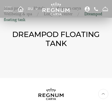
Main page
Hotels
Regnum carya
RU
Wellbeing & spa
Longevity center
Dreampod
floating tank
DREAMPOD FLOATING
TANK