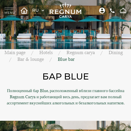
RU
Main page
Hotels
Regnum carya
Dining
Bar & lounge
Blue bar
БАР BLUE
Полноценный бар Blue, расположенный вблизи главного бассейна
Regnum Carya и работающий весь день, предлагает вам полный
ассортимент вкуснейших алкогольных и безалкогольных напитков.