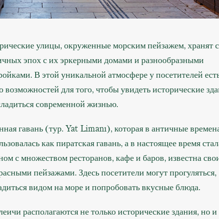
рические улицы, окруженные морским пейзажем, хранят 
ичных эпох с их эркерными домами и разнообразными
ройками. В этой уникальной атмосфере у посетителей ест
о возможностей для того, чтобы увидеть исторические зд
сладиться современной жизнью.
нная гавань (тур. Yat Limanı), которая в античные времен
льзовалась как пиратская гавань, а в настоящее время стал
ном с множеством ресторанов, кафе и баров, известна сво
расными пейзажами. Здесь посетители могут прогуляться,
адиться видом на море и попробовать вкусные блюда.
леичи располагаются не только исторические здания, но и