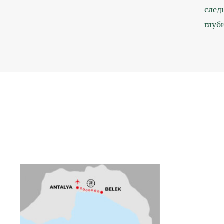
след
глуб