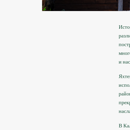
Исто
разл
пост
мног
и на
Яхте
испо
райо
прек
насл
В Ка