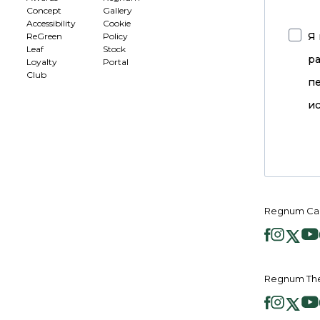
Concept
Gallery
Accessibility
Cookie
Я 
ReGreen
Policy
Leaf
Stock
р
Loyalty
Portal
Club
п
ис
Regnum Ca
Regnum Th