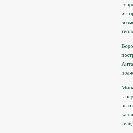
совр
исто
возм
тепл
Воро
пост
Анта
подч
Мина
к пе
высо
кана
сель