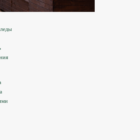
следы
ь
ания
а
а
ими