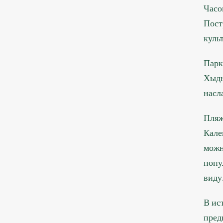
Часо
Пост
куль
Парк
Хыды
насл
Пляж
Кале
можн
попу
виду
В ис
пред