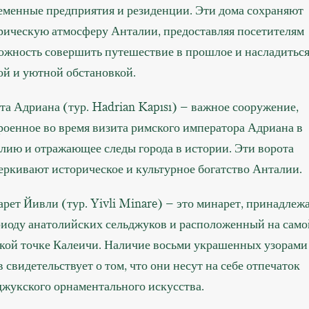
еменные предприятия и резиденции. Эти дома сохраняют
рическую атмосферу Анталии, предоставляя посетителям
ожность совершить путешествие в прошлое и насладитьс
ой и уютной обстановкой.
та Адриана (тур. Hadrian Kapısı) – важное сооружение,
роенное во время визита римского императора Адриана в
лию и отражающее следы города в истории. Эти ворота
еркивают историческое и культурное богатство Анталии.
рет Йивли (тур. Yivli Minare) – это минарет, принадле
риоду анатолийских сельджуков и расположенный на само
кой точке Калеичи. Наличие восьми украшенных узорами
в свидетельствует о том, что они несут на себе отпечаток
джукского орнаментального искусства.