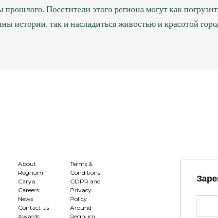
ы прошлого. Посетители этого региона могут как погрузит
ины истории, так и насладиться живостью и красотой горо
About
Terms &
Regnum
Conditions
Заре
Carya
GDPR and
Careers
Privacy
News
Policy
Contact Us
Around
Awards
Regnum