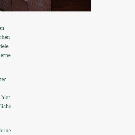
en
ochen
iele
derne
her
 hier
liche
derne