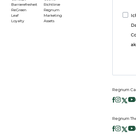
Barrierefreiheit
Richtlinie
ReGreen
Regnum
Ic
Leaf
Marketing
Loyalty
Assets
D
Co
ak
Regnum Car
Regnum The