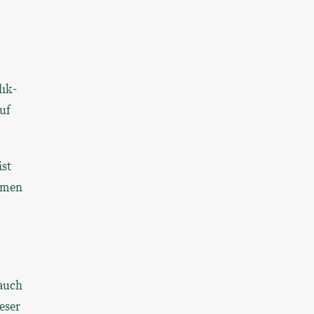
lık-
uf
ist
mmen
auch
eser