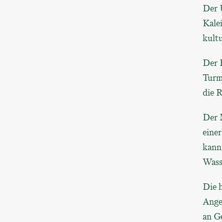
Der 
Kalei
kult
Der K
Turms
die R
Der M
eine
kann
Wass
Die h
Ange
an G