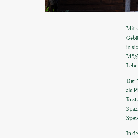
Mit 
Gebä
in si
Mögl
Lebe
Der Y
als P
Rest
Spaz
Speis
In d