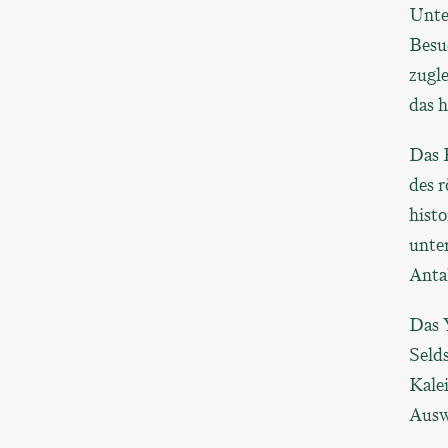
Unte
Besuc
zugl
das h
Das 
des r
histo
unte
Anta
Das Y
Seld
Kalei
Ausw