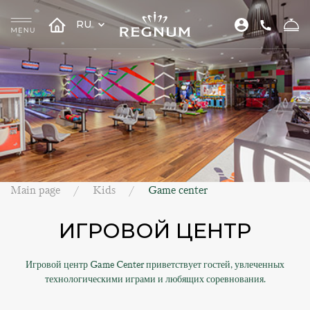
RU
Main page
Kids
Game center
ИГРОВОЙ ЦЕНТР
Игровой центр Game Center приветствует гостей, увлеченных
технологическими играми и любящих соревнования.