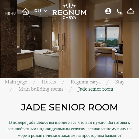
RU
Main page
Hotels
Regnum carya
Stay
Main building rooms
Jade senior room
JADE SENIOR ROOM
В номере Jade Senior вы найдете все, что вам нужно. Вы готовы к
разнообразным индивидуальным услугам, великолепному виду на
море и романтическим закатам на просторном балконе?