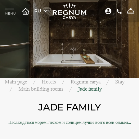
RU
Main page
Hotels
Regnum carya
Stay
Main building rooms
Jade family
JADE FAMILY
Наслаждаться морем, песком и солнцем лучше всего всей семьей...