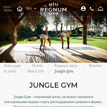
RU
Main page
Hotels
Regnum carya
Beaches
& pools
Beach life
Jungle gym
JUNGLE GYM
Jungle Gym - спортивный центр, где можно заниматься
повседневными видами спорта для поддержания здоровья и формы...
Посреди пышной зелени и свежего воздуха вы получите