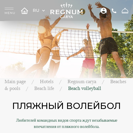
RU
Main page
Hotels
Regnum carya
Beaches
& pools
Beach life
Beach volleyball
ПЛЯЖНЫЙ ВОЛЕЙБОЛ
Любителей командных видов спорта ждут незабываемые
впечатления от пляжного волейбола.