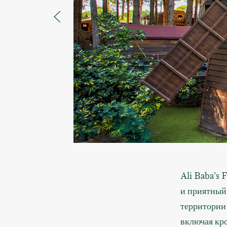
Ali Baba’s 
и приятный
территории
включая кро