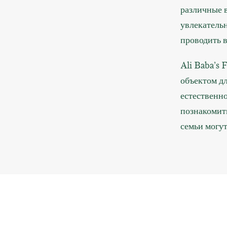
различные в
увлекатель
проводить в
Ali Baba’s
объектом дл
естественно
познакомить
семьи могу