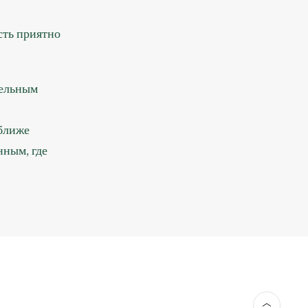
сть приятно
тельным
 ближе
нным, где