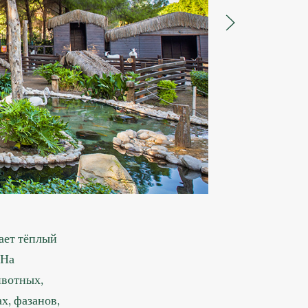
гает тёплый
 На
ивотных,
х, фазанов,