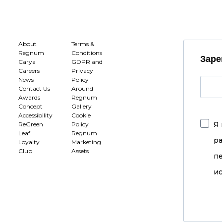
About
Terms &
Regnum
Conditions
Заре
Carya
GDPR and
Careers
Privacy
News
Policy
Contact Us
Around
Awards
Regnum
Concept
Gallery
Accessibility
Cookie
Я 
ReGreen
Policy
Leaf
Regnum
р
Loyalty
Marketing
Club
Assets
п
ис