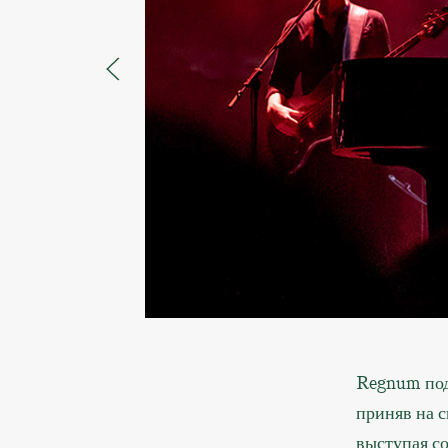
Regnum под
приняв на с
выступая с