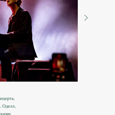
нцерта,
. Оделл,
скими