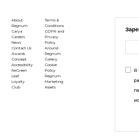
About
Terms &
Regnum
Conditions
Заре
Carya
GDPR and
Careers
Privacy
News
Policy
Contact Us
Around
Awards
Regnum
Concept
Gallery
Accessibility
Cookie
Я 
ReGreen
Policy
Leaf
Regnum
р
Loyalty
Marketing
Club
Assets
п
ис