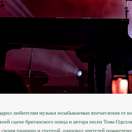
арил любителям музыки незабываемые впечатления от ко
воей сцене британского певца и автора песен Тома Оделла
о своим пианино и группой, очаровал зрителей романтиче