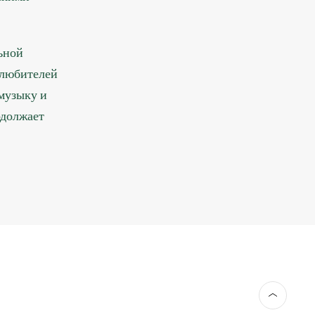
ьной
 любителей
музыку и
одолжает