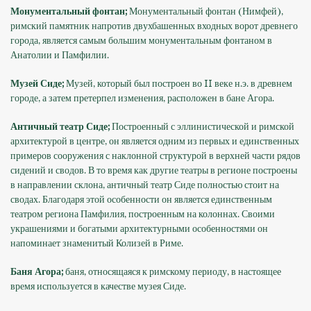
Монументальный фонтан;
Монументальный фонтан (Нимфей),
римский памятник напротив двухбашенных входных ворот древнего
города, является самым большим монументальным фонтаном в
Анатолии и Памфилии.
Музей Сиде;
Музей, который был построен во II веке н.э. в древнем
городе, а затем претерпел изменения, расположен в бане Агора.
Античный театр Сиде;
Построенный с эллинистической и римской
архитектурой в центре, он является одним из первых и единственных
примеров сооружения с наклонной структурой в верхней части рядов
сидений и сводов. В то время как другие театры в регионе построены
в направлении склона, античный театр Сиде полностью стоит на
сводах. Благодаря этой особенности он является единственным
театром региона Памфилия, построенным на колоннах. Своими
украшениями и богатыми архитектурными особенностями он
напоминает знаменитый Колизей в Риме.
Баня Агора;
баня, относящаяся к римскому периоду, в настоящее
время используется в качестве музея Сиде.