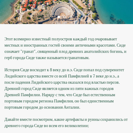
Этот всемирно известный полуостров каждый год очаровывает
местных и иностранных гостей своими античными красотами. Сиде
означает "гранат", священный плод древних анатолийских богинь, и
герб города Сиде также называется гранатовым.
История Сиде восходит к 8 веку до н.э. Сиде попал под суверенитет
Лидийского царства вместе со всей Памфилией в 7 веке до н.э., а
после падения Лидийского царства оказался под властью персов.
Древний город Сиде является одним из пяти важных городов
Древней Памфилии. Наряду с тем, что Сиде был естественным
портовым городом региона Памфилия, он был единственным
портовым городом до основания Анталии.
Давайте вместе посмотрим, какие артефакты и руины сохранились от
древнего города Сиде во всем его великолепии;