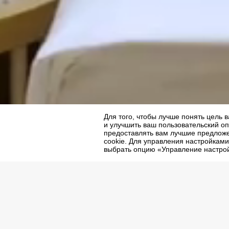
Main page
Hotels
Regnum the crown
St