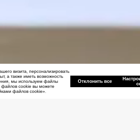
ay
Amber lagoon suite & villa
Amber lagoon villa
AMBER LAGOON VILL