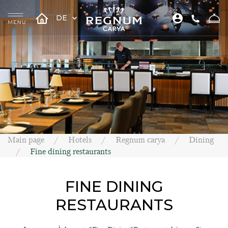
DE
Main page
Hotels
Regnum carya
Dining
Fine dining restaurants
FINE DINING
RESTAURANTS