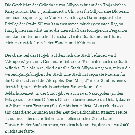
Die Geschichte der Gründung von Sillyon geht auf den Trojanischen
Krieg zurück. Das 3. Jahrhundert v. Chr. war für Sillyon eine Blütezeit,
und man begann, eigene Münzen zu schlagen. Darin zeigt sich das
Privileg der Stadt. Sillyon kam zusammen mit der gesamten Region
Pamphylien zunächst unter die Herrschaft des Königreichs Pergamon
und dann unter römische Herrschaft. In der Stadt, die eine Blütezeit
erlebte, entwickelte sich der Handel und blühte auf.
Der obere Teil des Hügels, auf dem sich die Stadt befindet, wird
"Akropolis" genannt. Der untere Teil ist der Teil, in dem sich die Stadt
befindet. Die Mauern, die die antike Stadt Sillyon umgeben, zeigen die
Verteidigungsfähigkeit der Stadt. Die Stadt hat separate Mauern für
die Unterstadt und die Akropolis. Die "Masjid" in der Stadt ist eines
der wichtigsten türkisch-islamischen Bauwerke aus der
Seldschukenzeit. In der Stadt gibt es auch zwei Nekropolen (in den
Fels gehauene offene Gräber). Es ist ein bemerkenswertes Detail, dass es
in Sillyon einen Brunnen gibt, der bis heute fließt. Man geht davon
aus, dass dieser Brunnen aus der Zeit der Seldschuken stammt. Heute
ist nur noch der obere Teil eines in hellenistischer Zeit erbauten
Theaters in der Stadt zu sehen, von dem bekannt ist, dass es etwa 8.000
Zuschauer fasste.