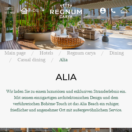
DE
Main page
Hotels
Regnum carya
Dining
Casual dining
Alia
ALIA
Wir laden Sie zu einem luxuriösen und exklusiven Stranderlebnis ein.
Mit seinem einzigartigen architektonischen Design und dem
verführerischen Bohème-Touch ist das Alia Beach ein ruhiger,
friedlicher und angenehmer Ort mit außergewöhnlichem Service.