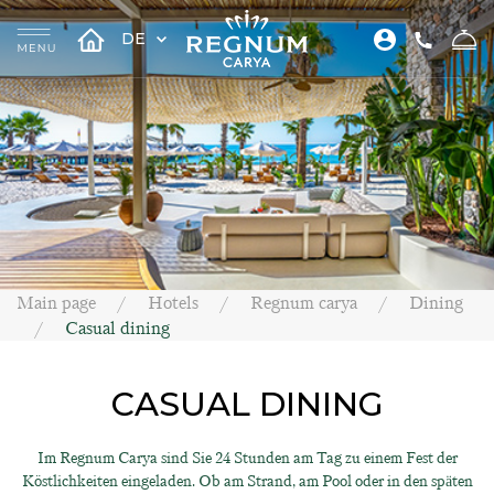
DE
Main page
Hotels
Regnum carya
Dining
Casual dining
CASUAL DINING
Im Regnum Carya sind Sie 24 Stunden am Tag zu einem Fest der
Köstlichkeiten eingeladen. Ob am Strand, am Pool oder in den späten