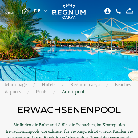
DE
Main page
Hotels
Regnum carya
Beaches
& pools
Pools
Adult pool
ERWACHSENENPOOL
Sie finden die Ruhe und Stille, die Sie suchen, im Konzept des
Erwachsenenpools, der exklusiv für Sie eingerichtet wurde. Kühlen Sie
sich weiter in Ihrem Barstuhl im Wasser ab, während das gewünschte