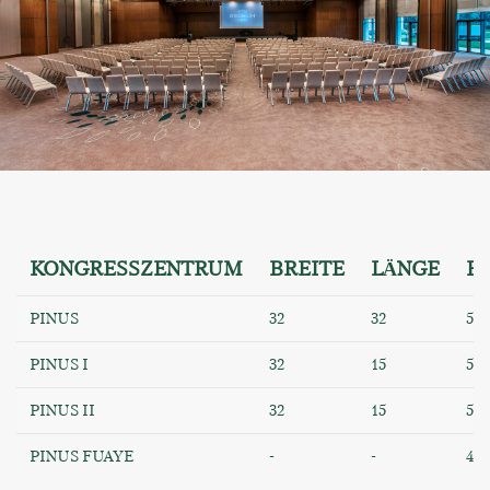
KONGRESSZENTRUM
BREITE
LÄNGE
H
PINUS
32
32
5.7
PINUS I
32
15
5.7
PINUS II
32
15
5.7
PINUS FUAYE
-
-
4