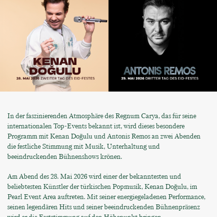
In der faszinierenden Atmosphäre des Regnum Carya, das für seine
internationalen Top-Events bekannt ist, wird dieses besondere
Programm mit Kenan Doğulu und Antonis Remos an zwei Abenden
die festliche Stimmung mit Musik, Unterhaltung und
beeindruckenden Bühnenshows krönen.
Am Abend des 28. Mai 2026 wird einer der bekanntesten und
beliebtesten Künstler der türkischen Popmusik, Kenan Doğulu, im
Pearl Event Area auftreten. Mit seiner energiegeladenen Performance,
seinen legendären Hits und seiner beeindruckenden Bühnenpräsenz