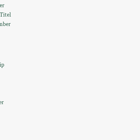
er
Titel
ember
ip
er