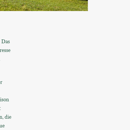
. Das
resse
d
r
ison
t
n, die
ue