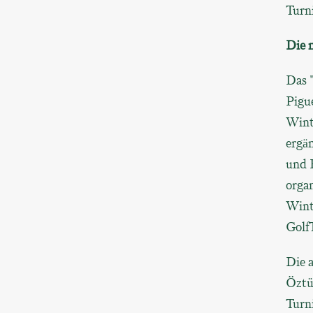
Turni
Die n
Das 
Pigu
Winte
ergä
und 
orga
Winte
Golf
Die a
Öztü
Turni