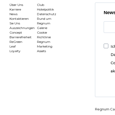
Über Uns
Club
Karriere
Hotelpolitik
News
News
Datenschutz
Kontaktieren
Rund um
Sie Uns
Regnum
Auszeichnungen
Galerie
Concept
Cookie
Barrierefreiheit
Richtlinie
ReGreen
Regnum
Ic
Leaf
Marketing
Loyalty
Assets
D
Co
ak
Regnum Car