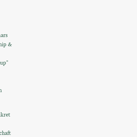
ars
hip &
Cup"
n
ikret
chaft