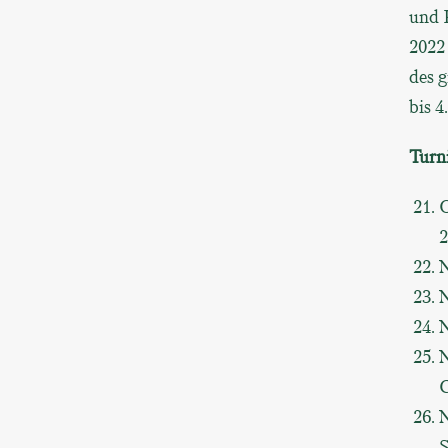
und 
2022
des 
bis 4
Turn
O
2
N
N
N
N
C
N
S