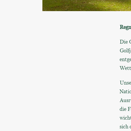
Regn
Die 
Golfj
entg
Wett
Unser
Nati
Ausrü
die F
wicht
sich 