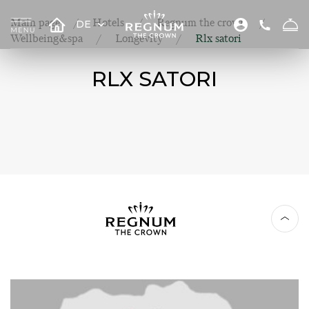
Main page
Hotels
Regnum the crown
DE
Wellbeing&spa
Longevity
Rlx satori
RLX SATORI