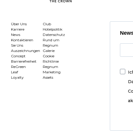
Über Uns
Club
Karriere
Hotelpolitik
News
News
Datenschutz
Kontaktieren
Rund um
Sie Uns
Regnum
Auszeichnungen
Galerie
Concept
Cookie
Barrierefreiheit
Richtlinie
ReGreen
Regnum
Ic
Leaf
Marketing
Loyalty
Assets
D
Co
ak