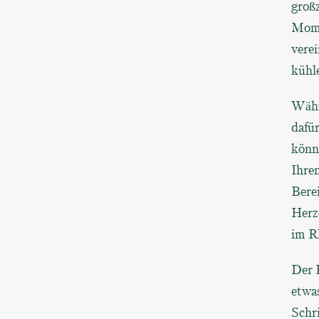
groß
Mome
vere
kühl
Währ
dafü
könn
Ihre
Bere
Herze
im R
Der 
etwa
Schr