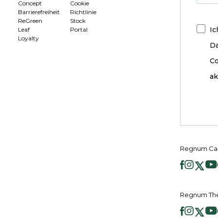
Concept
Cookie
Barrierefreiheit
Richtlinie
ReGreen
Stock
Ic
Leaf
Portal
Loyalty
D
Co
ak
Regnum Car
Regnum The