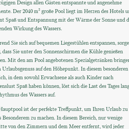
zügigen Design allen Gästen entspannte und angenehme
nte. Der 2040 m² große Pool liegt im Herzen des Hotels 
int Spaß und Entspannung mit der Wärme der Sonne und d
enden Wirkung des Wassers.
end Sie sich auf bequemen Liegestühlen entspannen, sorge
r, dass Sie unter den Sonnenschirmen die Kühle genießen
en. Mit den am Pool angebotenen Spezialgetränken bringe
n Urlaubsgenuss auf den Höhepunkt. In diesem besonderen
ich, in dem sowohl Erwachsene als auch Kinder nach
nslust Spaß haben können, löst sich die Last des Tages la
hythmus des Wassers auf.
Hauptpool ist der perfekte Treffpunkt, um Ihren Urlaub zu
s Besonderem zu machen. In diesem Bereich, nur wenige
itte von den Zimmern und dem Meer entfernt, wird jeder