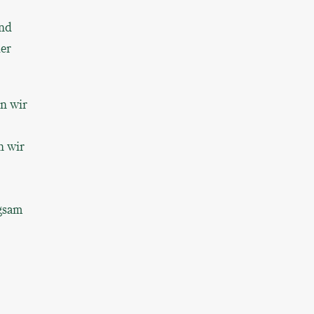
und
er
n wir
n wir
ngsam