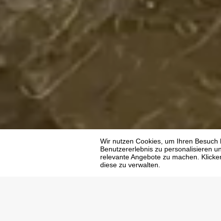
Main page
Hotels
Regnum carya
Stay