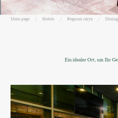
Main page
Hotels
Regnum carya
Dining
Ein idealer Ort, um Ihr G