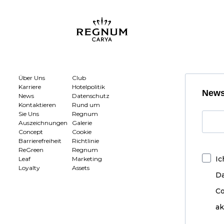
Über Uns
Club
Karriere
Hotelpolitik
News
News
Datenschutz
Kontaktieren
Rund um
Sie Uns
Regnum
Auszeichnungen
Galerie
Concept
Cookie
Barrierefreiheit
Richtlinie
ReGreen
Regnum
Ic
Leaf
Marketing
Loyalty
Assets
D
Co
ak