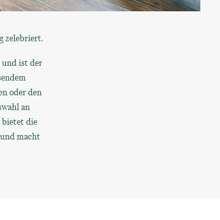
 zelebriert.
und ist der
ssendem
en oder den
swahl an
bietet die
 und macht