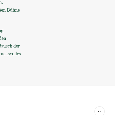
n,
oßen Bühne
ng
nden
Rausch der
rucksvolles