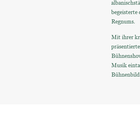
albanischst
begeisterte
Regnums.
Mit ihrer k
präsentiert
Bühnenshows
Musik einta
Bühnenbild 