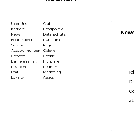
Über Uns
Club
Karriere
Hotelpolitik
News
News
Datenschutz
Kontaktieren
Rund um
Sie Uns
Regnum
Auszeichnungen
Galerie
Concept
Cookie
Barrierefreiheit
Richtlinie
ReGreen
Regnum
Ic
Leaf
Marketing
Loyalty
Assets
D
Co
ak