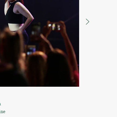
n
ine